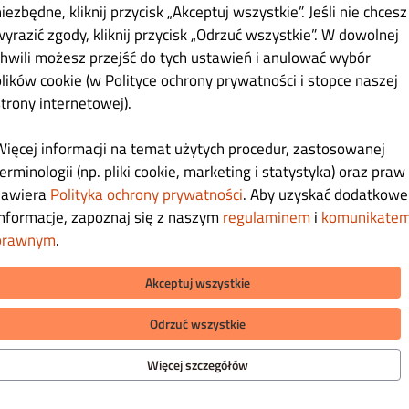
iezbędne, kliknij przycisk „Akceptuj wszystkie”. Jeśli nie chcesz
wyrazić zgody, kliknij przycisk „Odrzuć wszystkie”. W dowolnej
chwili możesz przejść do tych ustawień i anulować wybór
plików cookie (w Polityce ochrony prywatności i stopce naszej
strony internetowej).
Więcej informacji na temat użytych procedur, zastosowanej
erminologii (np. pliki cookie, marketing i statystyka) oraz praw
zawiera
Polityka ochrony prywatności
. Aby uzyskać dodatkowe
informacje, zapoznaj się z naszym
regulaminem
i
komunikate
prawnym
.
Akceptuj wszystkie
Odrzuć wszystkie
MACJA
METODY PŁATNOŚCI ZA DOSTAWĘ
Więcej szczegółów
tuj się z nami
a ochrony prywatności
min
METODY PŁATNOŚCI ZA ODBIÓR