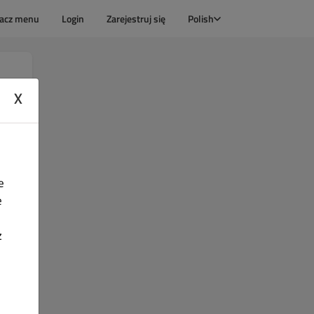
acz menu
Login
Zarejestruj się
Polish
X
e
e
z