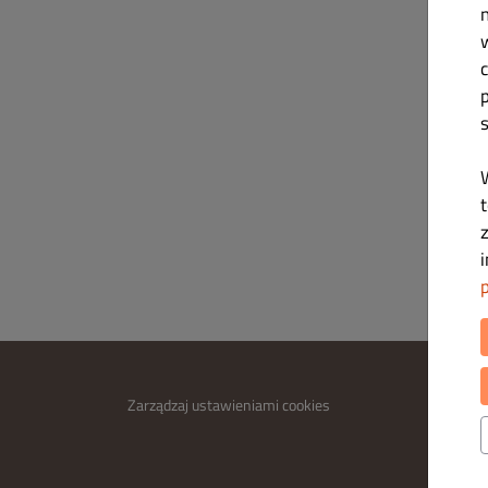
n
t
INFOR
Zarządzaj ustawieniami cookies
Skontak
Polityk
Regula