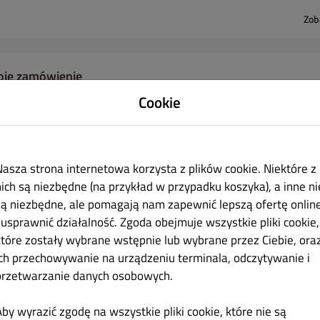
Zob
oje zamówienie
Cookie
Nasza strona internetowa korzysta z plików cookie. Niektóre z
Dodaj pozycje menu do swojego koszyka.
nich są niezbędne (na przykład w przypadku koszyka), a inne ni
są niezbędne, ale pomagają nam zapewnić lepszą ofertę onlin
i usprawnić działalność. Zgoda obejmuje wszystkie pliki cookie,
ZAMKNIĘTE
które zostały wybrane wstępnie lub wybrane przez Ciebie, ora
ich przechowywanie na urządzeniu terminala, odczytywanie i
 adres IP (216.73.217.59) został zarejestrowany w celu zapobiegania oszustwom.
przetwarzanie danych osobowych.
Aby wyrazić zgodę na wszystkie pliki cookie, które nie są