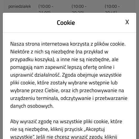
poniedziałek
(10:00 -
(10:00 -
(10:00 -
21:00)
20:30)
20:45)
X
Cookie
wtorek
(10:00 -
(10:00 -
(10:00 -
21:00)
20:30)
20:45)
Nasza strona internetowa korzysta z plików cookie.
środa
(10:00 -
(10:00 -
(10:00 -
Niektóre z nich są niezbędne (na przykład w
21:00)
20:30)
20:45)
przypadku koszyka), a inne nie są niezbędne, ale
pomagają nam zapewnić lepszą ofertę online i
czwartek
(10:00 -
(10:00 -
(10:01 -
usprawnić działalność. Zgoda obejmuje wszystkie
21:00)
20:30)
20:45)
pliki cookie, które zostały wybrane wstępnie lub
piątek
(10:00 -
(10:00 -
(10:00 -
wybrane przez Ciebie, oraz ich przechowywanie na
22:00)
21:30)
21:45)
urządzeniu terminala, odczytywanie i przetwarzanie
danych osobowych.
sobota
(10:00 -
(10:00 -
(12:00 -
22:00)
21:30)
21:45)
Aby wyrazić zgodę na wszystkie pliki cookie, które
nie są niezbędne, kliknij przycisk „Akceptuj
niedziela
(12:00 -
(12:00 -
(12:00 -
wszystkie”. Jeśli nie chcesz wyrazić zgody, kliknij
21:00)
20:30)
20:45)