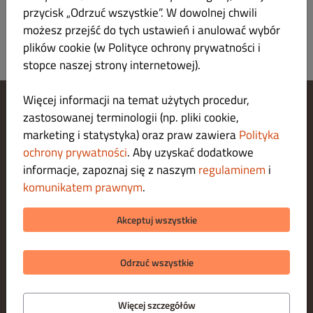
przycisk „Odrzuć wszystkie”. W dowolnej chwili
możesz przejść do tych ustawień i anulować wybór
plików cookie (w Polityce ochrony prywatności i
stopce naszej strony internetowej).
Więcej informacji na temat użytych procedur,
zastosowanej terminologii (np. pliki cookie,
Zarządzaj ustawieniami cookies
marketing i statystyka) oraz praw zawiera
Polityka
Skontaktuj się z nami
Polityka ochrony prywatności
ochrony prywatności
. Aby uzyskać dodatkowe
Regulamin
informacje, zapoznaj się z naszym
regulaminem
i
Legal notice
komunikatem prawnym
.
O nas
METODY PŁATNOŚCI ZA DOSTAWĘ
Akceptuj wszystkie
METODY PŁATNOŚCI ZA ODBIÓR
Odrzuć wszystkie
Więcej szczegółów