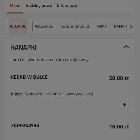
Menu
Godziny pracy
Informacja
KANAPKI
Wszystko
KEBAB SPECIAL
MIXY
KANAPKI
C
KANAPKI
Torba na wynos wliczona do ceny dostawy.
KEBAB W BUŁCE
28.00 zł
(mięso: wołowina lub kurczak, warzywa, sos)
ZAPIEKANKA
18.00 zł