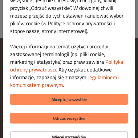
wszystkie”. Jeśli nie chcesz wyrazić zgody, kliknij
przycisk „Odrzuć wszystkie”. W dowolnej chwili
możesz przejść do tych ustawień i anulować wybór
plików cookie (w Polityce ochrony prywatności i
stopce naszej strony internetowej).
Więcej informacji na temat użytych procedur,
zastosowanej terminologii (np. pliki cookie,
Zarządzaj ustawieniami cookies
marketing i statystyka) oraz praw zawiera
Polityka
Skontaktuj się z nami
Polityka ochrony prywatności
ochrony prywatności
. Aby uzyskać dodatkowe
Regulamin
informacje, zapoznaj się z naszym
regulaminem
i
Legal notice
komunikatem prawnym
.
O nas
METODY PŁATNOŚCI ZA DOSTAWĘ
Akceptuj wszystkie
METODY PŁATNOŚCI ZA ODBIÓR
Odrzuć wszystkie
Więcej szczegółów