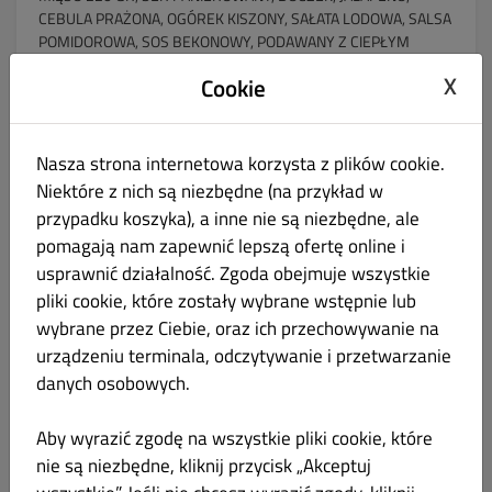
CEBULA PRAŻONA, OGÓREK KISZONY, SAŁATA LODOWA, SALSA
POMIDOROWA, SOS BEKONOWY, PODAWANY Z CIEPŁYM
SOSEM SEROWYM
X
Cookie
Nasza strona internetowa korzysta z plików cookie.
LAWASZ SZEFA
30.00 zł
Niektóre z nich są niezbędne (na przykład w
przypadku koszyka), a inne nie są niezbędne, ale
Mięso do wyboru ok 220 gr, sałata lodowa, ogórek świeży,
pomagają nam zapewnić lepszą ofertę online i
pomidor, cebula czerwona, sos do wyboru
usprawnić działalność. Zgoda obejmuje wszystkie
pliki cookie, które zostały wybrane wstępnie lub
wybrane przez Ciebie, oraz ich przechowywanie na
urządzeniu terminala, odczytywanie i przetwarzanie
TORTILLA SZEFA
27.00 zł
danych osobowych.
Mięso około 200 gr, sałata lodowa, pomidor, ogórek, cebula
Aby wyrazić zgodę na wszystkie pliki cookie, które
czerwona, sos do wyboru
nie są niezbędne, kliknij przycisk „Akceptuj