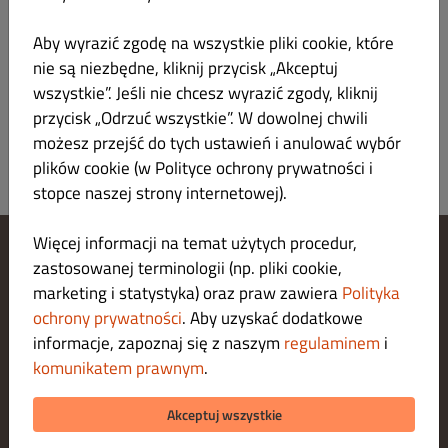
Aby wyrazić zgodę na wszystkie pliki cookie, które
WRAPY
Wszystko
KEBAB SPECIAL
MIXY
KANAPKI
CH
nie są niezbędne, kliknij przycisk „Akceptuj
wszystkie”. Jeśli nie chcesz wyrazić zgody, kliknij
Nie znaleziono pozycji menu w tej kategorii.
przycisk „Odrzuć wszystkie”. W dowolnej chwili
możesz przejść do tych ustawień i anulować wybór
plików cookie (w Polityce ochrony prywatności i
stopce naszej strony internetowej).
Więcej informacji na temat użytych procedur,
zastosowanej terminologii (np. pliki cookie,
Zarządzaj ustawieniami cookies
marketing i statystyka) oraz praw zawiera
Polityka
Skontaktuj się z nami
Polityka ochrony prywatności
ochrony prywatności
. Aby uzyskać dodatkowe
Regulamin
informacje, zapoznaj się z naszym
regulaminem
i
Legal notice
komunikatem prawnym
.
O nas
METODY PŁATNOŚCI ZA DOSTAWĘ
Akceptuj wszystkie