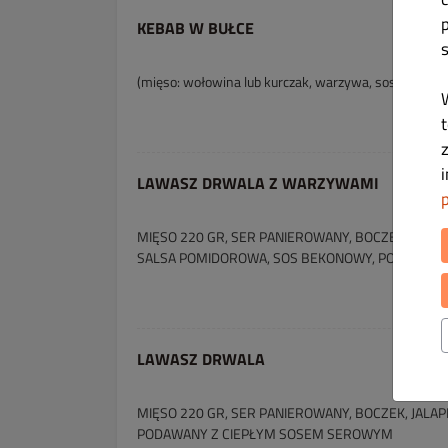
KEBAB W BUŁCE
(mięso: wołowina lub kurczak, warzywa, sos)
t
LAWASZ DRWALA Z WARZYWAMI
MIĘSO 220 GR, SER PANIEROWANY, BOCZEK, JALA
SALSA POMIDOROWA, SOS BEKONOWY, PODAWANY
LAWASZ DRWALA
MIĘSO 220 GR, SER PANIEROWANY, BOCZEK, JALA
PODAWANY Z CIEPŁYM SOSEM SEROWYM