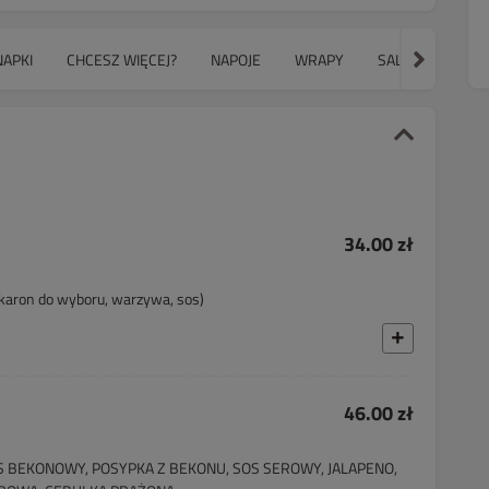
NAPKI
CHCESZ WIĘCEJ?
NAPOJE
WRAPY
SALAD BOWLS
34.00 zł
makaron do wyboru, warzywa, sos)
46.00 zł
S BEKONOWY, POSYPKA Z BEKONU, SOS SEROWY, JALAPENO,