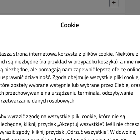
Cookie
27.00 zł
Nasza strona internetowa korzysta z plików cookie. Niektóre z
nich są niezbędne (na przykład w przypadku koszyka), a inne ni
są niezbędne, ale pomagają nam zapewnić lepszą ofertę onlin
 cebula czerwona, sos do wyboru
i usprawnić działalność. Zgoda obejmuje wszystkie pliki cookie,
które zostały wybrane wstępnie lub wybrane przez Ciebie, ora
ich przechowywanie na urządzeniu terminala, odczytywanie i
przetwarzanie danych osobowych.
30.00 zł
Aby wyrazić zgodę na wszystkie pliki cookie, które nie są
ieży, pomidor, cebula czerwona, sos do wyboru
iezbędne, kliknij przycisk „Akceptuj wszystkie”. Jeśli nie chcesz
wyrazić zgody, kliknij przycisk „Odrzuć wszystkie”. W dowolnej
chwili możesz przejść do tych ustawień i anulować wybór