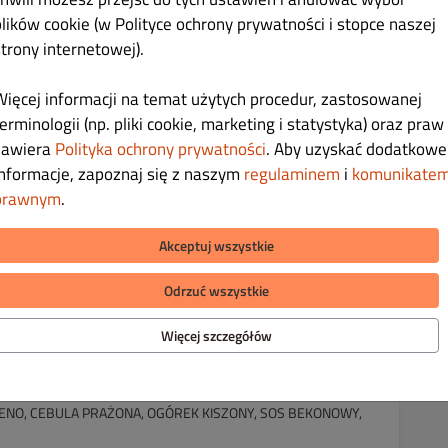
plików cookie (w Polityce ochrony prywatności i stopce naszej
28.00 zł
strony internetowej).
Więcej informacji na temat użytych procedur, zastosowanej
erminologii (np. pliki cookie, marketing i statystyka) oraz praw
zawiera
Polityka ochrony prywatności
. Aby uzyskać dodatkowe
informacje, zapoznaj się z naszym
regulaminem
i
komunikate
44.00 zł
prawnym
.
PENO, CEBULA PRAŻONA, OGÓREK KISZONY, SAŁATA LODOWA,
Akceptuj wszystkie
 Z CIEPŁYM SOSEM SEROWYM
Odrzuć wszystkie
Więcej szczegółów
42.00 zł
PENO, CEBULA PRAŻONA, OGÓREK KISZONY, SOS BEKONOWY,