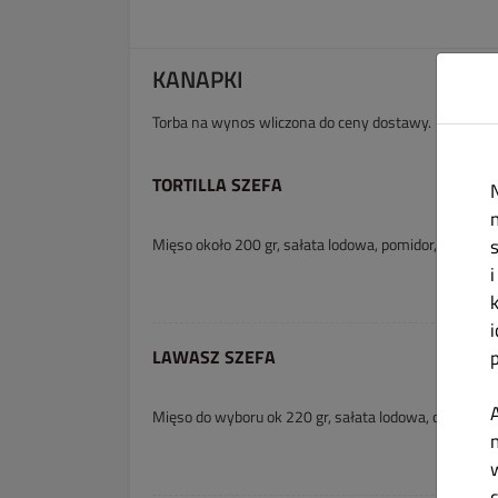
KANAPKI
Torba na wynos wliczona do ceny dostawy.
TORTILLA SZEFA
Mięso około 200 gr, sałata lodowa, pomidor, ogórek,
LAWASZ SZEFA
Mięso do wyboru ok 220 gr, sałata lodowa, ogórek św
n