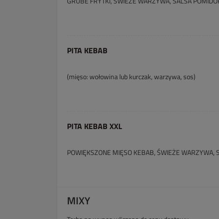
GRUBE FRYTKI, ŚWIEŻE WARZYWA, SALSA POMID
PITA KEBAB
(mięso: wołowina lub kurczak, warzywa, sos)
PITA KEBAB XXL
POWIĘKSZONE MIĘSO KEBAB, ŚWIEŻE WARZYWA, 
MIXY