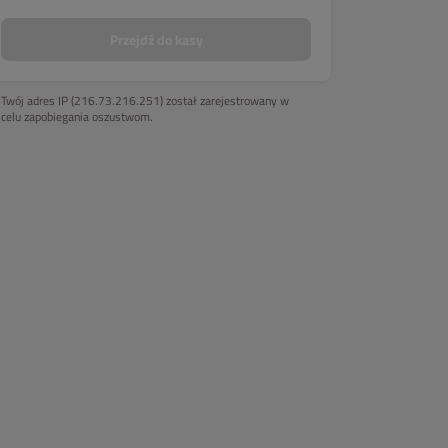
Przejdź do kasy
BOXY
TORTILLE
BURGERS
Twój adres IP (216.73.216.251) został zarejestrowany w
celu zapobiegania oszustwom.