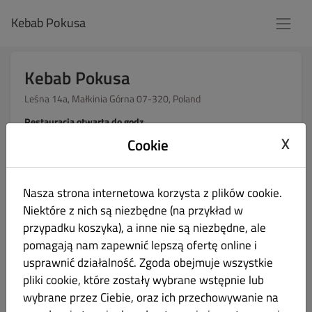
Kebab Pokusa
Kebab Pokusa
Leśna 14a, Małkinia Górna 07-320, Poland
Restauracja otwarta do godz
Zamówienia lokalne:
10:00 - 22:00
X
Cookie
Zamówienia internetowe (Dostawa):
10:00 - 21:30
Zamówienia internetowe (Odbiór osobisty):
12:00 - 21:45
Nasza strona internetowa korzysta z plików cookie.
Niektóre z nich są niezbędne (na przykład w
przypadku koszyka), a inne nie są niezbędne, ale
Jak chcesz otrzymać swoje zamówienie?
pomagają nam zapewnić lepszą ofertę online i
usprawnić działalność. Zgoda obejmuje wszystkie
Dostawa
Odbiór
pliki cookie, które zostały wybrane wstępnie lub
wybrane przez Ciebie, oraz ich przechowywanie na