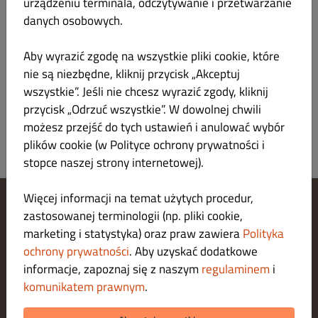
urządzeniu terminala, odczytywanie i przetwarzanie
Menu
Godziny pracy
Informacja
danych osobowych.
Aby wyrazić zgodę na wszystkie pliki cookie, które
Wszystko
KEBAB SPECIAL
MIXY
KANAPKI
CHCESZ WIĘCE
nie są niezbędne, kliknij przycisk „Akceptuj
wszystkie”. Jeśli nie chcesz wyrazić zgody, kliknij
Nie znaleziono pozycji menu w tej kategorii.
przycisk „Odrzuć wszystkie”. W dowolnej chwili
możesz przejść do tych ustawień i anulować wybór
plików cookie (w Polityce ochrony prywatności i
stopce naszej strony internetowej).
Więcej informacji na temat użytych procedur,
zastosowanej terminologii (np. pliki cookie,
Zarządzaj ustawieniami cookies
marketing i statystyka) oraz praw zawiera
Polityka
Skontaktuj się z nami
Polityka ochrony prywatności
ochrony prywatności
. Aby uzyskać dodatkowe
Regulamin
informacje, zapoznaj się z naszym
regulaminem
i
Legal notice
komunikatem prawnym
.
O nas
METODY PŁATNOŚCI ZA DOSTAWĘ